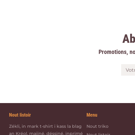
Ab
Promotions, no
Vot
Nout listoir
Menu
Zékli, in mark t-shirt i kass la blag
Nout triko
an Kréol, majiné, déssiné, inprimé
Nout listoir