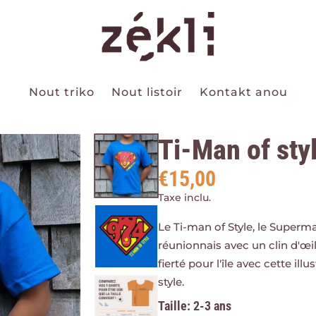
Nout triko
Nout listoir
Kontakt anou
Ti-Man of sty
€15,00
Taxe inclu.
Le Ti-man of Style, le Superma
réunionnais avec un clin d'œil
fierté pour l'île avec cette ill
style.
Taille
2-3 ans