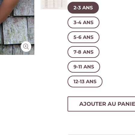
2-3 ANS
3-4 ANS
5-6 ANS
7-8 ANS
9-11 ANS
12-13 ANS
AJOUTER AU PANI