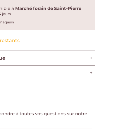
onible à
Marché forain de Saint-Pierre
4 jours
 magasin
s restants
ue
+
+
i
ndre à toutes vos questions sur notre