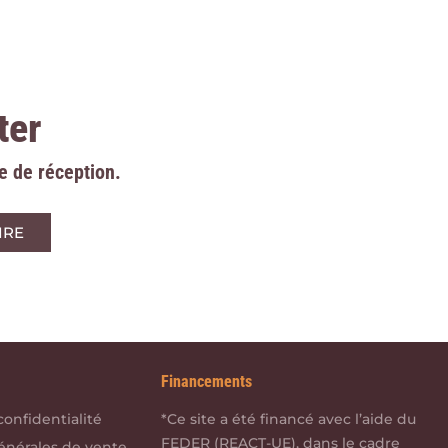
ter
e de réception.
Financements
confidentialité
*Ce site a été financé avec l’aide du
FEDER (REACT-UE), dans le cadre
énérales de vente