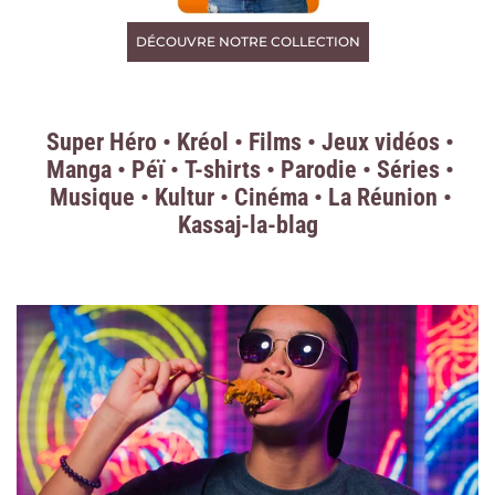
DÉCOUVRE NOTRE COLLECTION
Super Héro
Kréol
Films
Jeux vidéos
Manga
Péï
T-shirts
Parodie
Séries
Musique
Kultur
Cinéma
La Réunion
Kassaj-la-blag