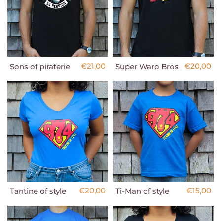
€21,00
€20,00
Sons of piraterie
Super Waro Bros
€20,00
€15,00
Tantine of style
Ti-Man of style