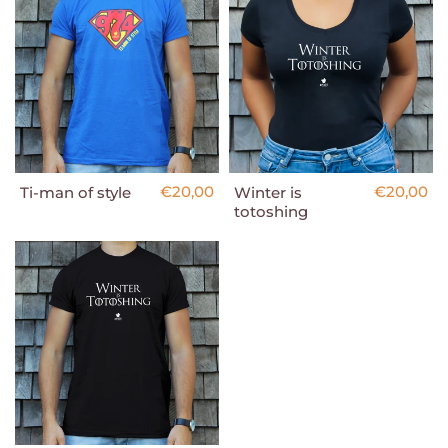
€20,00
€20,00
Ti-man of style
Winter is
totoshing