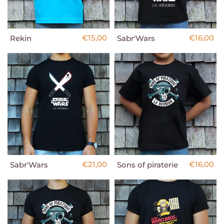
€15,00
€16,00
Rekin
Sabr'Wars
€21,00
€16,00
Sabr'Wars
Sons of piraterie